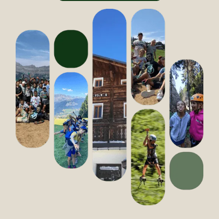
Rafting 🚣
Canyoning 🧗
Escalade 🏔️
Accrobranche 🌲
Randonnée 🥾