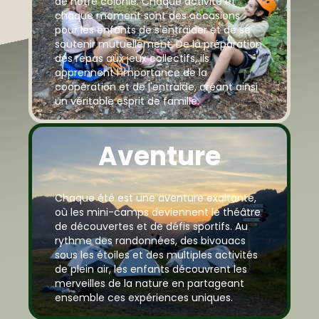
de notre colonie. Chaque activité et
chaque moment sont des occasions
pour les enfants de s'entraider et de se
soutenir mutuellement. De la préparation
des repas aux jeux collectifs, ils
apprennent l'importance de la
coopération et de l'entraide, créant ainsi
un véritable esprit de famille.
Aventure
Chaque été est une aventure exaltante,
où les mini-camps deviennent le théâtre
de découvertes et de défis sportifs. Au
rythme des randonnées, des bivouacs
sous les étoiles et des multiples activités
de plein air, les enfants découvrent les
merveilles de la nature en partageant
ensemble ces expériences uniques.