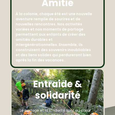
Amitié
À la colonie, chaque été est une nouvelle
aventure remplie de sourires et de
nouvelles rencontres. Nos activités
variées et nos moments de partage
permettent aux enfants de créer des
amitiés durables et
intergénérationnelles. Ensemble, ils
construisent des souvenirs inoubliables
et des liens solides qui perdureront bien
après la fin des vacances..
Entraide &
solidarité
Le partage et la solidarité sont au cœur