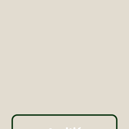
100 ans d’émotion
En 100 ans, nous avons eu le temps de réaliser
beaucoup de choses et de procurer beaucoup de
sourires.