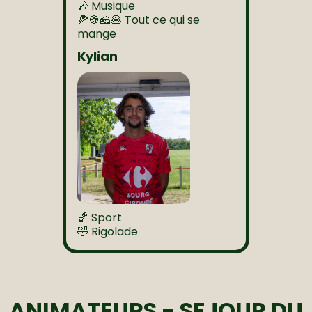
🎶 Musique
🍕🍪🧀🥞 Tout ce qui se
mange
Kylian
🏀 Sport
🤣 Rigolade
ANIMATEURS - SEJOUR DU