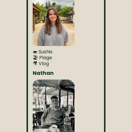
🍣 Sushis
🏖️ Plage
🎥 Vlog
Nathan