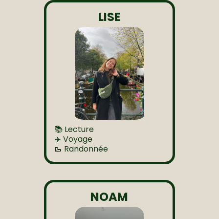
LISE
📚 Lecture
✈️ Voyage
🥾 Randonnée
NOAM