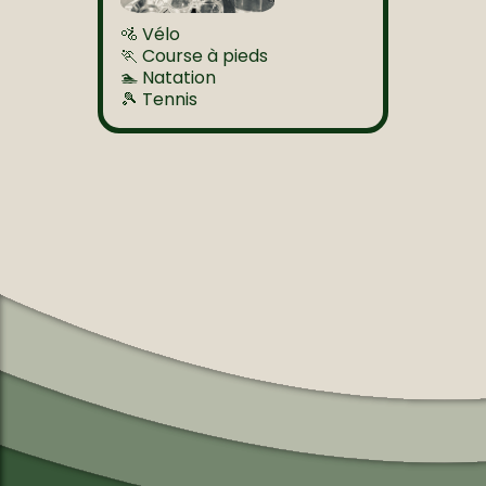
🚵 Vélo
🏃 Course à pieds
🏊 Natation
🎾 Tennis