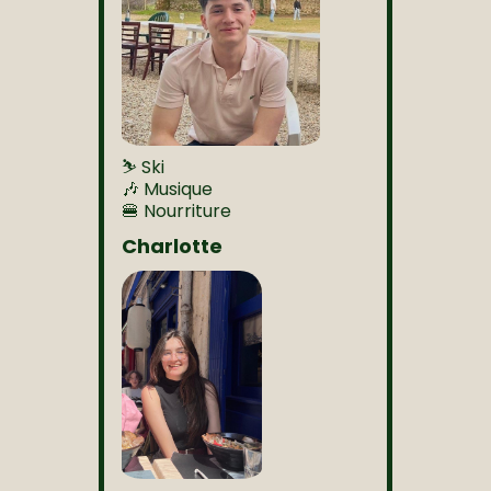
⛷️ Ski
🎶 Musique
🍔 Nourriture
Charlotte