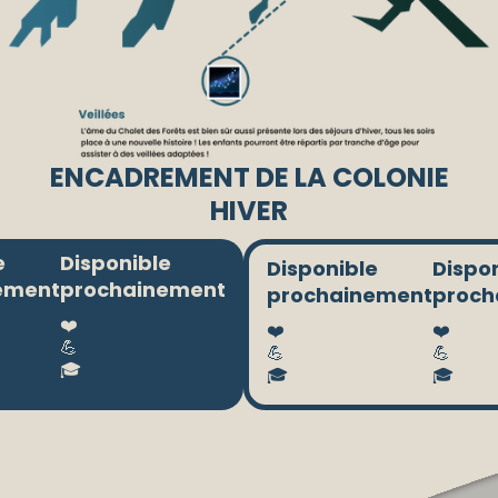
ENCADREMENT DE LA COLONIE
HIVER
e
Disponible
Disponible
Dispo
ement
prochainement
prochainement
proch
❤️
❤️
❤️
💪
💪
💪
🎓
🎓
🎓