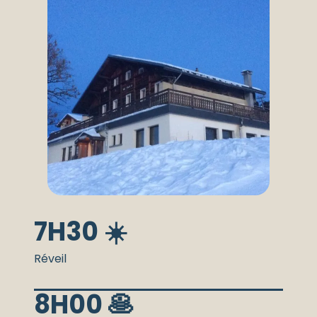
7H30 ☀️
Réveil
8H00 🥞